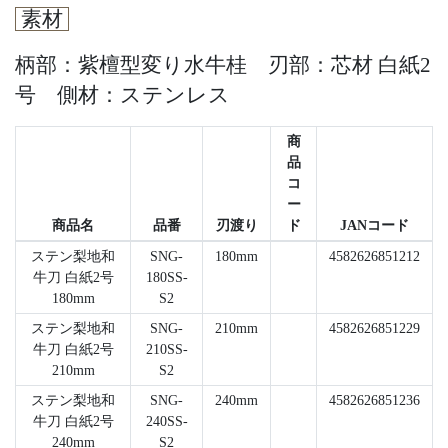
素材
柄部：紫檀型変り水牛桂 刃部：芯材 白紙2
号 側材：ステンレス
商
品
コ
ー
商品名
品番
刃渡り
ド
JANコード
ステン梨地和
SNG-
180mm
4582626851212
牛刀 白紙2号
180SS-
180mm
S2
ステン梨地和
SNG-
210mm
4582626851229
牛刀 白紙2号
210SS-
210mm
S2
ステン梨地和
SNG-
240mm
4582626851236
牛刀 白紙2号
240SS-
240mm
S2