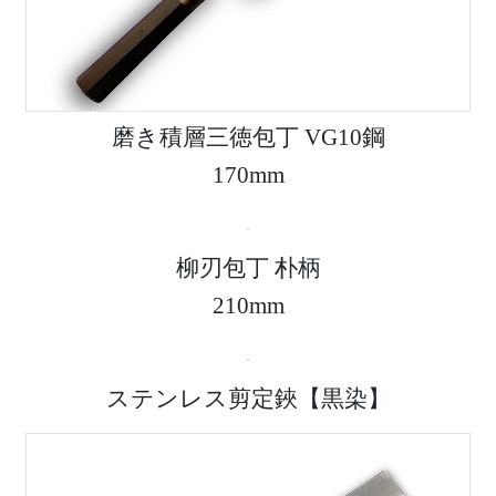
磨き積層三徳包丁 VG10鋼
170mm
柳刃包丁 朴柄
210mm
ステンレス剪定鋏【黒染】