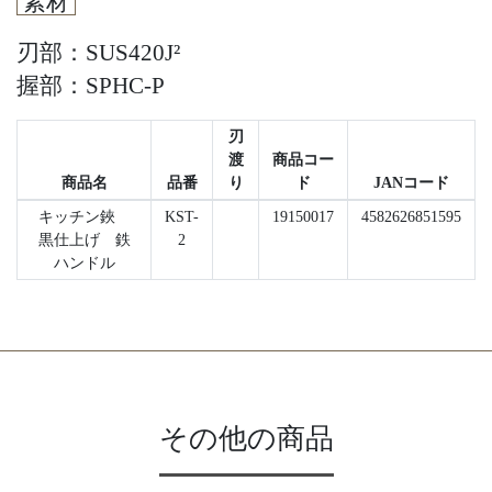
素材
刃部：SUS420J²
握部：SPHC-P
刃
渡
商品コー
商品名
品番
り
ド
JANコード
キッチン鋏
KST-
19150017
4582626851595
黒仕上げ 鉄
2
ハンドル
その他の商品