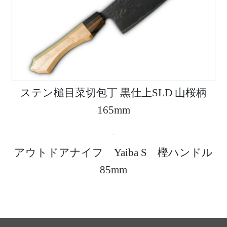
ステン槌目菜切包丁 黒仕上SLD 山桜柄
165mm
アウトドアナイフ Yaiba S 樫ハンドル
85mm